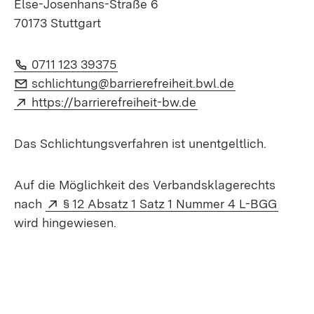
Else-Josenhans-Straße 6
70173 Stuttgart
Telefon:
(Öffnet in neuem Fenster)
0711 123 39375
E-Mail:
(Öffnet in ne
schlichtung@barrierefreiheit.bwl.de
Extern:
(Öffnet in neuem Fe
https://barrierefreiheit-bw.de
Das Schlichtungsverfahren ist unentgeltlich.
Auf die Möglichkeit des Verbandsklagerechts
Extern:
(Öffne
nach
§ 12 Absatz 1 Satz 1 Nummer 4 L-BGG
wird hingewiesen.