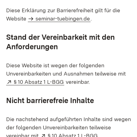
Diese Erklärung zur Barrierefreiheit gilt für die
Website
seminar-tuebingen.de
.
Stand der Vereinbarkeit mit den
Anforderungen
Diese Website ist wegen der folgenden
Unvereinbarkeiten und Ausnahmen teilweise mit
Extern:
(Öffnet in neuem Fenster)
§ 10 Absatz 1 L-BGG
vereinbar.
Nicht barrierefreie Inhalte
Die nachstehend aufgeführten Inhalte sind wegen
der folgenden Unvereinbarkeiten teilweise
Extern:
(Öffnet in neue
vereinbar mit
§ 10 Absatz 1 L-BGG
.