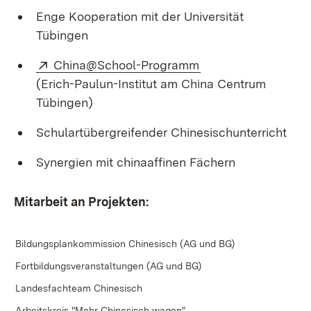
Enge Kooperation mit der Universität
Tübingen
Extern:
(Öffnet in neuem Fe
China@School-Programm
(Erich-Paulun-Institut am China Centrum
Tübingen)
Schulartübergreifender Chinesischunterricht
Synergien mit chinaaffinen Fächern
Mitarbeit an Projekten:
Bildungsplankommission Chinesisch (AG und BG)
Fortbildungsveranstaltungen (AG und BG)
Landesfachteam Chinesisch
Arbeitskreis "Mehr Chinesisch wagen"