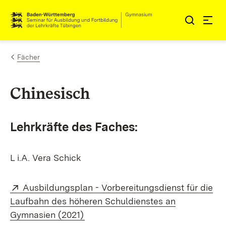
Zum Inhalt springen
Link zur Startseite
Fächer
Chinesisch
Lehrkräfte des Faches:
L i.A. Vera Schick
Extern:
Ausbildungsplan - Vorbereitungsdienst für die
Laufbahn des höheren Schuldienstes an
(Öffnet in neuem Fenster)
Gymnasien (2021)